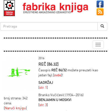
Toggle
navigati
2016
REČ [86.32]
Časopis
REČ 86/32
možete preuzeti kao
jedan fajl [
ovde
]!
SADRŽAJ
[
str. 1
]
Branko Vučićević (1934–2016)
broj strana: 342
BENJAMIN U MOSKVI
cena:
[
str. 3
]
[
Naruči knjigu
]