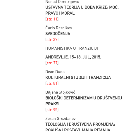
Nenad Dimitrijević
USTAVNA TEORIJA U DOBA KRIZE: MOĆ,
PRAVO I MORAL
[
str. 11
]
Čarls Reznikov
SVEDOČENJA
[
str. 37
]
HUMANISTIKA U TRANZICIJI
ANDREVLJE, 15–18. JUL, 2015.
[
str. 77
]
Dean Duda
KULTURALNI STUDIJI I TRANZICIJA
[
str. 81
]
Biljana Stojković
BIOLOŠKI DETERMINIZAM U DRUŠTVENOJ
PRAKSI
[
str. 95
]
Zoran Grozdanov
TEOLOGIJA I DRUŠTVENA PROMJENA:
POKUŠAJ POSTAVLJANJA PITANJA