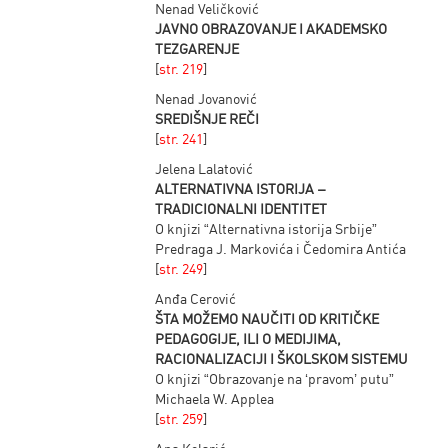
Nenad Veličković
JAVNO OBRAZOVANJE I AKADEMSKO
TEZGARENJE
[
str. 219
]
Nenad Jovanović
SREDIŠNJE REČI
[
str. 241
]
Jelena Lalatović
ALTERNATIVNA ISTORIJA –
TRADICIONALNI IDENTITET
O knjizi “Alternativna istorija Srbije”
Predraga J. Markovića i Čedomira Antića
[
str. 249
]
Anđa Cerović
ŠTA MOŽEMO NAUČITI OD KRITIČKE
PEDAGOGIJE, ILI O MEDIJIMA,
RACIONALIZACIJI I ŠKOLSKOM SISTEMU
O knjizi “Obrazovanje na ‘pravom’ putu”
Michaela W. Applea
[
str. 259
]