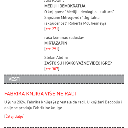
Ana Kolarić
MEDIJI I DEMOKRATIJA
O knjigama “Mediji, ideologija i kultura”
Snježane Milivojević i “Digitalna
isključenost” Roberta McChesneyja
[
str. 271
]
raša kominac radoslav
MIRTAZAPIN
[
str. 291
]
Stefan Alidini
ZAŠTO SU I KAKO VAŽNE VIDEO IGRE?
[
str. 307
]
VESTI
FABRIKA KNJIGA VIŠE NE RADI
U junu 2024. Fabrika knjiga je prestala da radi. U knjižari Beopolis i
dalje se prodaju Fabrikine knjige.
[
Čitaj dalje
]