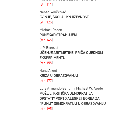
[
str. 111
]
Nenad Veličković
SVINJE, ŠKOLA I KNJIŽEVNOST
[
str. 125
]
Michael Rosen
PONEKAD STRAHUJEM
[
str. 145
]
L.P. Benezet
UČENJE ARITMETIKE: PRIČA O JEDNOM
EKSPERIMENTU
[
str. 155
]
Hana Arent
KRIZA U OBRAZOVANJU
[
str. 177
]
Luis Armando Gandin i Michael W. Apple
MOŽE LI KRITIČKA DEMOKRATIJA
OPSTATI? PORTO ALEGRE I BORBA ZA
“PUNU” DEMOKRATIJU U OBRAZOVANJU
[
str. 195
]