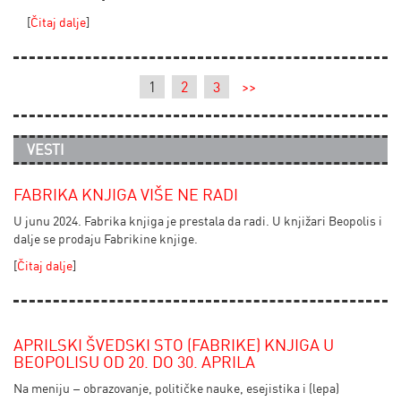
[
Čitaj dalje
]
1
2
3
>>
VESTI
FABRIKA KNJIGA VIŠE NE RADI
U junu 2024. Fabrika knjiga je prestala da radi. U knjižari Beopolis i
dalje se prodaju Fabrikine knjige.
[
Čitaj dalje
]
APRILSKI ŠVEDSKI STO (FABRIKE) KNJIGA U
BEOPOLISU OD 20. DO 30. APRILA
Na meniju – obrazovanje, političke nauke, esejistika i (lepa)