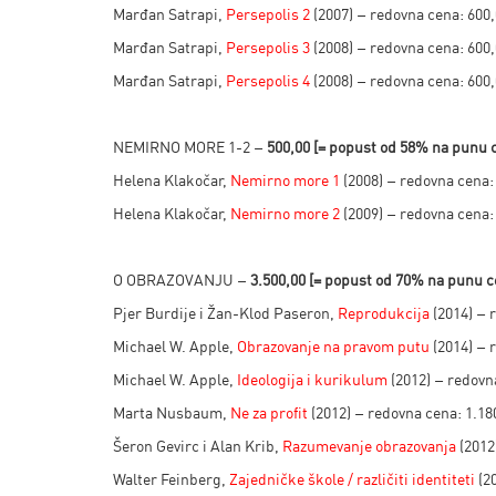
Marđan Satrapi,
Persepolis 2
(2007) – redovna cena: 600
Marđan Satrapi,
Persepolis 3
(2008) – redovna cena: 600
Marđan Satrapi,
Persepolis 4
(2008) – redovna cena: 600
NEMIRNO MORE 1-2 –
500,00 [
= popust od 58% na punu 
Helena Klakočar,
Nemirno more 1
(2008) – redovna cena:
Helena Klakočar,
Nemirno more 2
(2009) – redovna cena:
O OBRAZOVANJU –
3.500,00 [
= popust od 70% na punu 
Pjer Burdije i Žan-Klod Paseron,
Reprodukcija
(2014) – 
Michael W. Apple,
Obrazovanje na pravom putu
(2014) – 
Michael W. Apple,
Ideologija i kurikulum
(2012) – redovn
Marta Nusbaum,
Ne za profit
(2012) – redovna cena: 1.18
Šeron Gevirc i Alan Krib,
Razumevanje obrazovanja
(2012
Walter Feinberg,
Zajedničke škole / različiti identiteti
(20