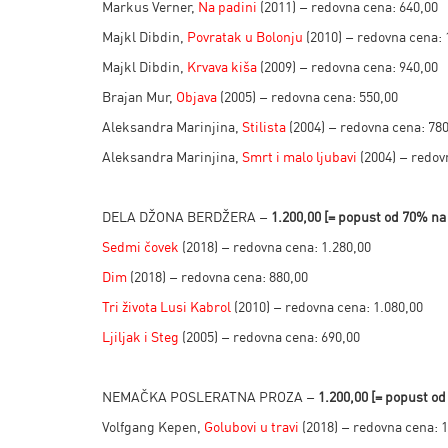
Markus Verner,
Na padini
(2011) – redovna cena: 640,00
Majkl Dibdin,
Povratak u Bolonju
(2010) – redovna cena: 
Majkl Dibdin,
Krvava kiša
(2009) – redovna cena: 940,00
Brajan Mur,
Objava
(2005) – redovna cena: 550,00
Aleksandra Marinjina,
Stilista
(2004) – redovna cena: 78
Aleksandra Marinjina,
Smrt i malo ljubavi
(2004) – redov
DELA DŽONA BERDŽERA –
1.200,00 [= popust od 70% n
Sedmi čovek
(2018) – redovna cena: 1.280,00
Dim
(2018) – redovna cena: 880,00
Tri života Lusi Kabrol
(2010) – redovna cena: 1.080,00
Ljiljak i Steg
(2005) – redovna cena: 690,00
NEMAČKA POSLERATNA PROZA –
1.200,00 [= popust o
Volfgang Kepen,
Golubovi u travi
(2018) – redovna cena: 1