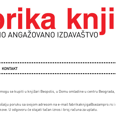
KONTAKT
a mogu se kupiti u knjižari Beopolis, u Domu omladine u centru Beograda,
a pošalju poruku sa svojom adresom na e-mail
fabrikaknjiga@sezampro.rs
i
ve. U odgovoru će stajati tačan iznos i broj računa za uplatu.