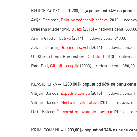
KNJIGE ZA DECU –
1.200,00 [= popust od 74%
na punu ce
Arijel Dorfman,
Pobuna začaranih zečeva
(2016) – redovn
Dragana Mladenović,
Uljezi
(2016) – redovna cena: 880,0
Armin Greder,
Ostrvo
(2014) – redovna cena: 840,00
Zekerija Tamir,
Odbačeni saveti
(2014) – redovna cena: 8
Ulf Stark i Linda Bundestam,
Diktator
(2013) – redovna c
Rodi Dojl,
Gili gili terapija
(2003) – redovna cena: 380,00
KLASICI SF-A –
1.200,00 [
= popust od 66% na punu cenu
Vilijam Barouz,
Zapadne zemlje
(2015) – redovna cena: 1
Vilijam Barouz,
Mesto mrtvih puteva
(2010) – redovna cen
Dž.G. Balard,
Četvorodimenzionalni košmar
(2005) – red
KRIMI ROMANI –
1.200,00 [= popust od 74% na punu cen