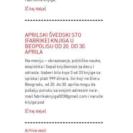
[
Čitaj dalje
]
APRILSKI ŠVEDSKI STO
(FABRIKE) KNJIGA U
BEOPOLISU OD 20. DO 30.
APRILA
Na meniju – obrazovanje, političke nauke,
esejistika i (lepa) književnost za decu i
odrasle. Izaberi bilo koje 3 od 33 knjige sa
spiska i plati 999 dinara. Svi koji ne žive u
Beogradu, od 20. do 30. aprila mogu da
pošalju poruku sa svojom adresom na e-
mail
fabrikaknjiga003@gmail.com
i naruče
knjige pod
[
Čitaj dalje
]
Arhiva vesti