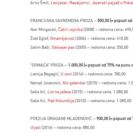
Arno Šmit,
Levijatan. Raseljenici. Jezerski pejzaž s Pok
FRANCUSKA SAVREMENA PROZA –
500,00 [
= popust od
Iber Mingareli,
Četiri vojnika
(2008) – redovna cena: 490,
Žoel Eglof,
Omamljenost
(2006) – redovna cena: 410,00
Salim Baši,
Odisejev pas
(2005) – redovna cena: 550,00
“DOMAĆA” PROZA –
1.000,00 [
= popust od 75% na punu 
Lamija Begagić,
U zoni
(2016) – redovna cena: 780,00
Nenad Jovanović,
Niz gelender
(2015) – redovna cena: 1.
Saša Ilić,
Lov na ježeve
(2015) – redovna cena: 1.080,00
Saša Ilić,
Pad Kolumbije
(2010) – redovna cena: 1.080,00
POEZIJA DRAGANE MLADENOVIĆ –
900,00 [
= popust od
Uljezi
(2016) – redovna cena: 880,00