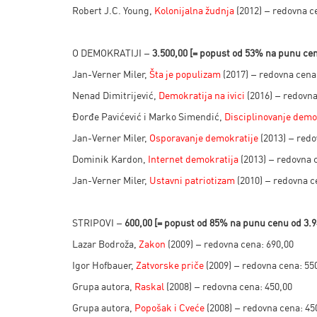
Robert J.C. Young,
Kolonijalna žudnja
(2012) – redovna c
O DEMOKRATIJI –
3.500,00 [
= popust od 53% na punu ce
Jan-Verner Miler,
Šta je populizam
(2017) – redovna cena
Nenad Dimitrijević,
Demokratija na ivici
(2016) – redovna
Đorđe Pavićević i Marko Simendić,
Disciplinovanje demo
Jan-Verner Miler,
Osporavanje demokratije
(2013) – redo
Dominik Kardon,
Internet demokratija
(2013) – redovna 
Jan-Verner Miler,
Ustavni patriotizam
(2010) – redovna c
STRIPOVI –
600,00 [
= popust od 85% na punu cenu od
3.9
Lazar Bodroža,
Zakon
(2009) – redovna cena: 690,00
Igor Hofbauer,
Zatvorske priče
(2009) – redovna cena: 55
Grupa autora,
Raskal
(2008) – redovna cena: 450,00
Grupa autora,
Popošak i Cveće
(2008) – redovna cena: 45