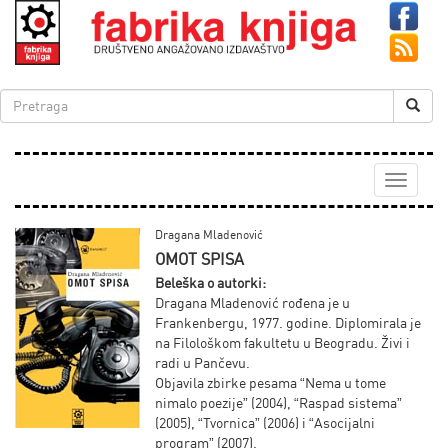
Toggle
navigati
Dragana Mladenović
OMOT SPISA
Beleška o autorki:
Dragana Mladenović rođena je u
Frankenbergu, 1977. godine. Diplomirala je
na Filološkom fakultetu u Beogradu. Živi i
radi u Pančevu.
Objavila zbirke pesama “Nema u tome
nimalo poezije” (2004), “Raspad sistema”
(2005), “Tvornica” (2006) i “Asocijalni
program” (2007).