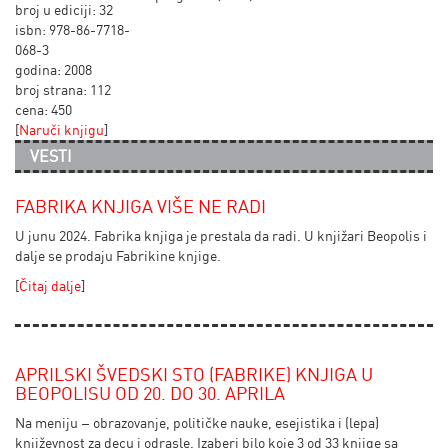
broj u ediciji: 32
isbn: 978-86-7718-
068-3
godina: 2008
broj strana: 112
cena: 450
[
Naruči knjigu
]
VESTI
FABRIKA KNJIGA VIŠE NE RADI
U junu 2024. Fabrika knjiga je prestala da radi. U knjižari Beopolis i
dalje se prodaju Fabrikine knjige.
[
Čitaj dalje
]
APRILSKI ŠVEDSKI STO (FABRIKE) KNJIGA U
BEOPOLISU OD 20. DO 30. APRILA
Na meniju – obrazovanje, političke nauke, esejistika i (lepa)
književnost za decu i odrasle. Izaberi bilo koje 3 od 33 knjige sa