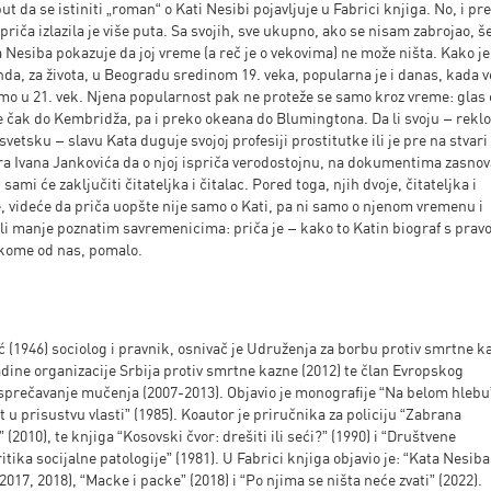
put da se istiniti „roman“ o Kati Nesibi pojavljuje u Fabrici knjiga. No, i pr
priča izlazila je više puta. Sa svojih, sve ukupno, ako se nisam zabrojao, š
a Nesiba pokazuje da joj vreme (a reč je o vekovima) ne može ništa. Kako je
da, za života, u Beogradu sredinom 19. veka, popularna je i danas, kada v
o u 21. vek. Njena popularnost pak ne proteže se samo kroz vreme: glas 
je čak do Kembridža, pa i preko okeana do Blumingtona. Da li svoju – reklo
svetsku – slavu Kata duguje svojoj profesiji prostitutke ili je pre na stvari
ra Ivana Jankovića da o njoj ispriča verodostojnu, na dokumentima zasno
 sami će zaključiti čitateljka i čitalac. Pored toga, njih dvoje, čitateljka i
e, videće da priča uopšte nije samo o Kati, pa ni samo o njenom vremenu i
ili manje poznatim savremenicima: priča je – kako to Katin biograf s pra
akome od nas, pomalo.
ć (1946) sociolog i pravnik, osnivač je Udruženja za borbu protiv smrtne k
ladine organizacije Srbija protiv smrtne kazne (2012) te član Evropskog
sprečavanje mučenja (2007-2013). Objavio je monografije “Na belom hlebu
t u prisustvu vlasti” (1985). Koautor je priručnika za policiju “Zabrana
” (2010), te knjiga “Kosovski čvor: drešiti ili seći?” (1990) i “Društvene
ritika socijalne patologije” (1981). U Fabrici knjiga objavio je: “Kata Nesiba
017, 2018), “Macke i packe” (2018) i “Po njima se ništa neće zvati” (2022).