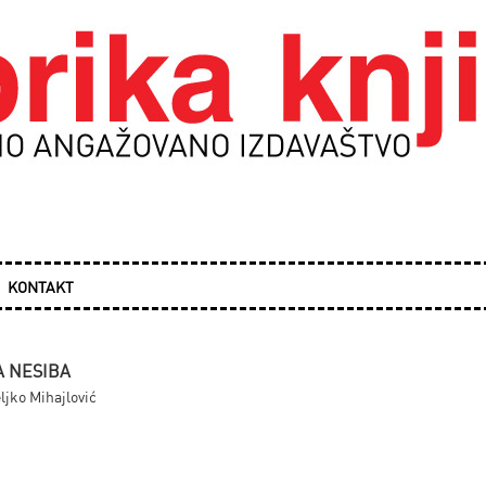
KONTAKT
A NESIBA
eljko Mihajlović