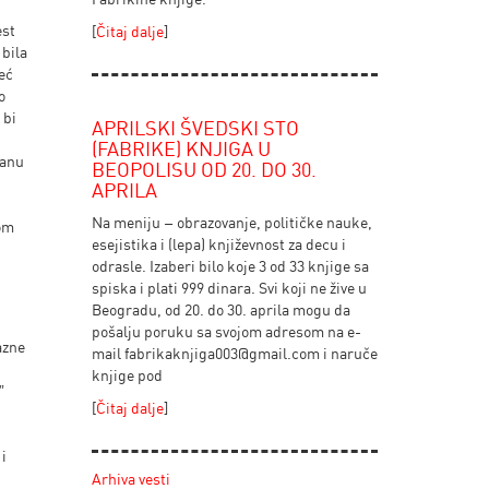
e
est
[
Čitaj dalje
]
 bila
eć
o
 bi
APRILSKI ŠVEDSKI STO
(FABRIKE) KNJIGA U
vanu
BEOPOLISU OD 20. DO 30.
APRILA
Na meniju – obrazovanje, političke nauke,
vom
esejistika i (lepa) književnost za decu i
odrasle. Izaberi bilo koje 3 od 33 knjige sa
spiska i plati 999 dinara. Svi koji ne žive u
Beogradu, od 20. do 30. aprila mogu da
pošalju poruku sa svojom adresom na e-
azne
mail
fabrikaknjiga003@gmail.com
i naruče
knjige pod
”
[
Čitaj dalje
]
 i
Arhiva vesti