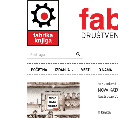
POČETNA
IZDANJA
VESTI
O NAMA
Ivan Janković
NOVA KAT
Ilustrovao V
O knjizi: