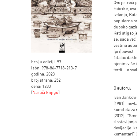
Ovo je treći 
Fabrike, ova 
izdanja, Kat
popularna on
duboko gazim
Kati stigao 
se, sada već 
veština auto
(pri)povest –
čitalac dakl
broj u ediciji: 93
njenim više 
isbn: 978-86-7718-213-7
tvrdi – o sv
godina: 2023
broj strana: 252
cena: 1280
O autoru:
[
Naruči knjigu
]
Ivan Jankovi
(1981) i nev
komiteta za 
(2012) i “Smr
zlostavljanja
devijacije: k
komentari” (2