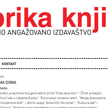
KONTAKT
šić
EMA DOMA
torki:
ešić je autorka knjiga kratkih priča “Poza za prozu” i “Život je bajka”;
ica Cvek u raljama života”, “Forsiranje romana-reke”, “Muzej bezuvjetne
inistarstvo boli”; i zbirki eseja “Američki fikcionar”, “Kultura laži” i
čitanje”. Njene knjige prevedene su na gotovo sve evropske jezike i