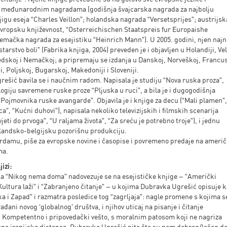
 međunarodnim nagradama (godišnja švajcarska nagrada za najbolju
igu eseja “Charles Veillon”; holandska nagrada “Versetsprijes”; austrijsk
vropsku književnost, “Osterreichischen Staatspreis fur Europaishe
nemačka nagrada za esejistiku “Heinrich Mann”). U 2005. godini, njen najno
arstvo boli” (Fabrika knjiga, 2004) preveden je i objavljen u Holandiji, Vel
vedskoj i Nemačkoj; a pripremaju se izdanja u Danskoj, Norveškoj, Francu
iji, Poljskoj, Bugarskoj, Makedoniji i Sloveniji.
ešić bavila se i naučnim radom. Napisala je studiju “Nova ruska proza”,
logiju savremene ruske proze “Pljuska u ruci”, a bila je i dugogodišnja
Pojmovnika ruske avangarde”. Objavila je i knjige za decu (“Mali plamen”
ica”, “Kućni duhovi”), napisala nekoliko televizijskih i filmskih scenarija
jeti do prvoga”, “U raljama života”, “Za sreću je potrebno troje”), i jednu
landsko-belgijsku pozorišnu produkciju.
rdamu, piše za evropske novine i časopise i povremeno predaje na ameri
ma.
izi:
a “Nikog nema doma” nadovezuje se na esejističke knjige – “Američki
“Kultura laži” i “Zabranjeno čitanje” – u kojima Dubravka Ugrešić opisuje 
oka i Zapad” i razmatra posledice tog “zagrljaja”: nagle promene s kojima s
đani novog ‘globalnog’ društva, i njihov uticaj na pisanje i čitanje
. Kompetentno i pripovedački vešto, s moralnim patosom koji ne nagriza
tna ironijska distanca, Dubravka Ugrešić pita šta su nam dobrog/lošeg do