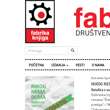
POČETNA
IZDANJA
VESTI
O NAMA
Dubravka Ugre
NIKOG N
Beleška o au
Dubravka Ugr
romana “Štef
predaje” i “M
“Zabranjeno 