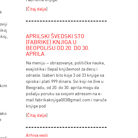
[
Čitaj dalje
]
a
viji
ikoj
APRILSKI ŠVEDSKI STO
skoj,
(FABRIKE) KNJIGA U
BEOPOLISU OD 20. DO 30.
APRILA
,
Na meniju – obrazovanje, političke nauke,
esejistika i (lepa) književnost za decu i
odrasle. Izaberi bilo koje 3 od 33 knjige sa
spiska i plati 999 dinara. Svi koji ne žive u
čkim
Beogradu, od 20. do 30. aprila mogu da
pošalju poruku sa svojom adresom na e-
mail
fabrikaknjiga003@gmail.com
i naruče
knjige pod
kako
[
Čitaj dalje
]
e
Arhiva vesti
neli