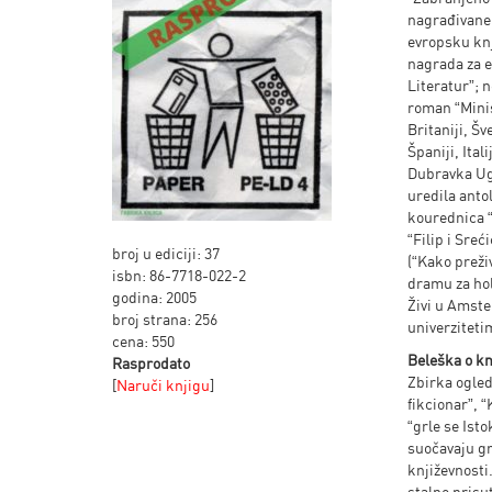
nagrađivane
evropsku knj
nagrada za e
Literatur”; 
roman “Minist
Britaniji, Š
Španiji, Ital
Dubravka Ugr
uredila anto
kourednica “
“Filip i Sreć
broj u ediciji: 37
(“Kako preživ
isbn: 86-7718-022-2
dramu za ho
godina: 2005
Živi u Amste
broj strana: 256
univerziteti
cena: 550
Beleška o knj
Rasprodato
Zbirka ogled
[
Naruči knjigu
]
fikcionar”, 
“grle se Ist
suočavaju gra
književnosti
stalno prisu