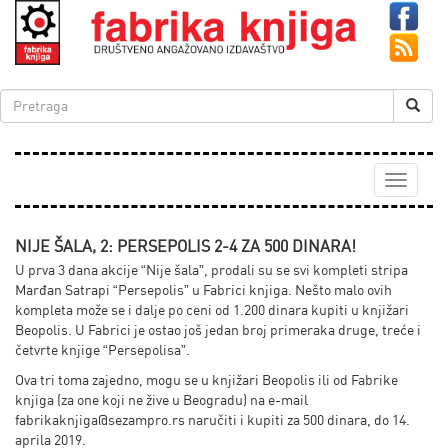
Toggle
navigati
NIJE ŠALA, 2: PERSEPOLIS 2-4 ZA 500 DINARA!
U prva 3 dana akcije “Nije šala”, prodali su se svi kompleti stripa
Marđan Satrapi “Persepolis” u Fabrici knjiga. Nešto malo ovih
kompleta može se i dalje po ceni od 1.200 dinara kupiti u knjižari
Beopolis. U Fabrici je ostao još jedan broj primeraka druge, treće i
četvrte knjige “Persepolisa”.
Ova tri toma zajedno, mogu se u knjižari Beopolis ili od Fabrike
knjiga (za one koji ne žive u Beogradu) na e-mail
fabrikaknjiga@sezampro.rs
naručiti i kupiti za 500 dinara, do 14.
aprila 2019.