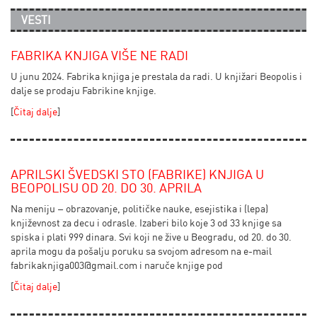
VESTI
FABRIKA KNJIGA VIŠE NE RADI
U junu 2024. Fabrika knjiga je prestala da radi. U knjižari Beopolis i
dalje se prodaju Fabrikine knjige.
[
Čitaj dalje
]
APRILSKI ŠVEDSKI STO (FABRIKE) KNJIGA U
BEOPOLISU OD 20. DO 30. APRILA
Na meniju – obrazovanje, političke nauke, esejistika i (lepa)
književnost za decu i odrasle. Izaberi bilo koje 3 od 33 knjige sa
spiska i plati 999 dinara. Svi koji ne žive u Beogradu, od 20. do 30.
aprila mogu da pošalju poruku sa svojom adresom na e-mail
fabrikaknjiga003@gmail.com
i naruče knjige pod
[
Čitaj dalje
]