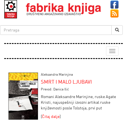
Toggle
navigati
Aleksandra Marinjina
SMRT I MALO LJUBAVI
Prevod: Danica Ilić
Romani Aleksandre Marinjine, ruske Agate
Kristi, najuspešniji izvozni artikal ruske
književnosti posle Tolstoja, prvi put
[
Čitaj dalje
]