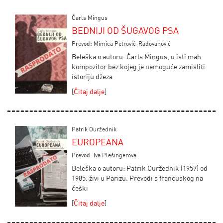
Čarls Mingus
BEDNIJI OD ŠUGAVOG PSA
Prevod: Mimica Petrović-Radovanović
Beleška o autoru: Čarls Mingus, u isti mah
kompozitor bez kojeg je nemoguće zamisliti
istoriju džeza
[
Čitaj dalje
]
Patrik Ouržednik
EUROPEANA
Prevod: Iva Plešingerova
Beleška o autoru: Patrik Ouržednik (1957) od
1985. živi u Parizu. Prevodi s francuskog na
češki
[
Čitaj dalje
]