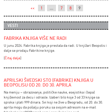
<<
1
…
7
8
9
VESTI
FABRIKA KNJIGA VIŠE NE RADI
U junu 2024. Fabrika knjiga je prestala da radi. U knjižari Beopolis i
dalje se prodaju Fabrikine knjige.
[
Čitaj dalje
]
APRILSKI ŠVEDSKI STO (FABRIKE) KNJIGA U
BEOPOLISU OD 20. DO 30. APRILA
Na meniju – obrazovanje, političke nauke, esejistika i (lepa)
književnost za decu i odrasle. Izaberi bilo koje 3 od 33 knjige sa
spiska i plati 999 dinara. Svi koji ne žive u Beogradu, od 20. do 30.
aprila mogu da pošalju poruku sa svojom adresom na e-mail