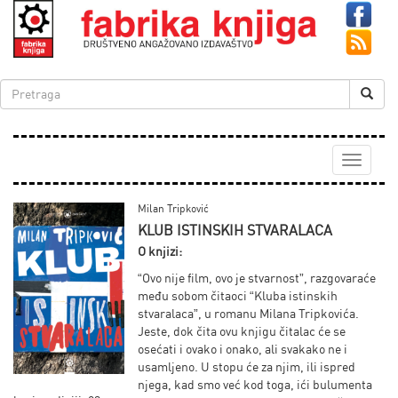
Toggle
navigati
Milan Tripković
KLUB ISTINSKIH STVARALACA
O knjizi:
“Ovo nije film, ovo je stvarnost”, razgovaraće
među sobom čitaoci “Kluba istinskih
stvaralaca”, u romanu Milana Tripkovića.
Jeste, dok čita ovu knjigu čitalac će se
osećati i ovako i onako, ali svakako ne i
usamljeno. U stopu će za njim, ili ispred
njega, kad smo već kod toga, ići bulumenta