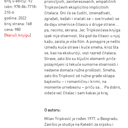
broj u ediciji: 92
pronicljivih, zainteresovanih, empatičnih
isbn: 978-86-7718-
Tripkovićevih eksplicitno implicitnih
210-6
čitalaca. Oni će se čuditi, iznenađivati,
godina: 2022
zgražati, bežati i vraćati se – sve trudeći se
broj strana: 168
da daju smernice čitaocu s druge strane…
cena: 980
pa, recimo, ekrana. Jer, Tripkovićeva knjiga
[
Naruči knjigu
]
ipak nije stvarnost, šta god da čitaoci u njoj
kažu; zaista je više film. A ponajpre je nešto
između kuće strave i kuće smeha, kroz šta
se, kao na ekskurziji, vozi razred čitalaca.
Strave, zato što su ključni elementi priče
pozajmljeni iz tekuće sumorne stvarnosti i
nedavne domaće ružne prošlosti. Smeha,
zato što Tripković od ružne građe sklapa
bajkovitu – i romantičnu i krimi, na
momente urnebesnu – priču sa… Pa dobro,
videće već čitalac i sam kakav je kraj.
O autoru:
Milan Tripković je rođen 1977. u Beogradu.
Završio je studije na Katedri za srpsku i