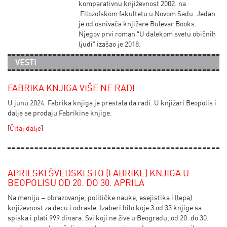
komparativnu književnost 2002. na
Filozofskom fakultetu u Novom Sadu. Jedan
je od osnivača knjižare Bulevar Books.
Njegov prvi roman “U dalekom svetu običnih
ljudi” izašao je 2018.
VESTI
FABRIKA KNJIGA VIŠE NE RADI
U junu 2024. Fabrika knjiga je prestala da radi. U knjižari Beopolis i
dalje se prodaju Fabrikine knjige.
[
Čitaj dalje
]
APRILSKI ŠVEDSKI STO (FABRIKE) KNJIGA U
BEOPOLISU OD 20. DO 30. APRILA
Na meniju – obrazovanje, političke nauke, esejistika i (lepa)
književnost za decu i odrasle. Izaberi bilo koje 3 od 33 knjige sa
spiska i plati 999 dinara. Svi koji ne žive u Beogradu, od 20. do 30.