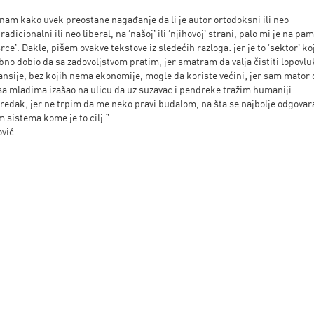
nam kako uvek preostane nagađanje da li je autor ortodoksni ili neo
adicionalni ili neo liberal, na ‘našoj’ ili ‘njihovoj’ strani, palo mi je na pa
rce’. Dakle, pišem ovakve tekstove iz sledećih razloga: jer je to ‘sektor’ ko
no dobio da sa zadovoljstvom pratim; jer smatram da valja čistiti lopovlu
nansije, bez kojih nema ekonomije, mogle da koriste većini; jer sam mator
sa mladima izašao na ulicu da uz suzavac i pendreke tražim humaniji
redak; jer ne trpim da me neko pravi budalom, na šta se najbolje odgovar
m sistema kome je to cilj.”
ović