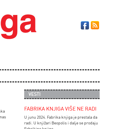
VESTI
FABRIKA KNJIGA VIŠE NE RADI
ska
anas
U junu 2024. Fabrika knjiga je prestala da
radi. U knjižari Beopolis i dalje se prodaju
Fabrikine knjige.