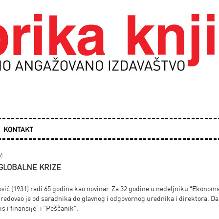
KONTAKT
ić
GLOBALNE KRIZE
ović (1931) radi 65 godina kao novinar. Za 32 godine u nedeljniku “Ekonom
predovao je od saradnika do glavnog i odgovornog urednika i direktora. D
is i finansije” i “Peščanik”.