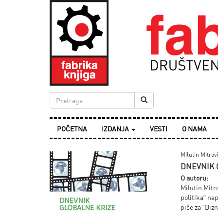
POČETNA
IZDANJA
VESTI
O NAMA
Milutin Mitrov
DNEVNIK 
O autoru:
Milutin Mitr
politika” na
piše za “Bizn