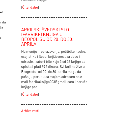
[
Čitaj dalje
]
met
ji
k da
 da
APRILSKI ŠVEDSKI STO
(FABRIKE) KNJIGA U
a
BEOPOLISU OD 20. DO 30.
APRILA
Na meniju – obrazovanje, političke nauke,
esejistika i (lepa) književnost za decu i
odrasle. Izaberi bilo koje 3 od 33 knjige sa
spiska i plati 999 dinara. Svi koji ne žive u
Beogradu, od 20. do 30. aprila mogu da
pošalju poruku sa svojom adresom na e-
mail
fabrikaknjiga003@gmail.com
i naruče
knjige pod
[
Čitaj dalje
]
Arhiva vesti