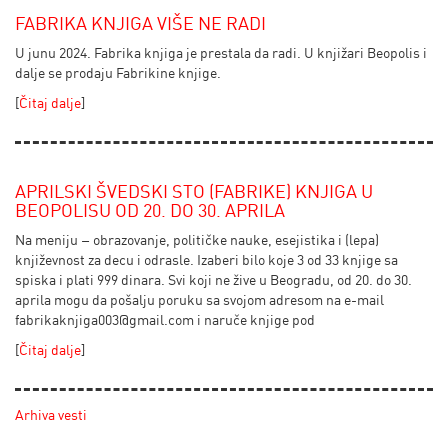
FABRIKA KNJIGA VIŠE NE RADI
U junu 2024. Fabrika knjiga je prestala da radi. U knjižari Beopolis i
dalje se prodaju Fabrikine knjige.
[
Čitaj dalje
]
APRILSKI ŠVEDSKI STO (FABRIKE) KNJIGA U
BEOPOLISU OD 20. DO 30. APRILA
Na meniju – obrazovanje, političke nauke, esejistika i (lepa)
književnost za decu i odrasle. Izaberi bilo koje 3 od 33 knjige sa
spiska i plati 999 dinara. Svi koji ne žive u Beogradu, od 20. do 30.
aprila mogu da pošalju poruku sa svojom adresom na e-mail
fabrikaknjiga003@gmail.com
i naruče knjige pod
[
Čitaj dalje
]
Arhiva vesti