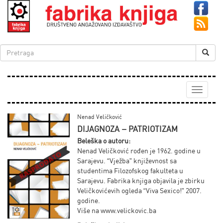
Toggle
navigati
Nenad Veličković
DIJAGNOZA – PATRIOTIZAM
Beleška o autoru:
Nenad Veličković rođen je 1962. godine u
Sarajevu. “Vježba” književnost sa
studentima Filozofskog fakulteta u
Sarajevu. Fabrika knjiga objavila je zbirku
Veličkovićevih ogleda “Viva Sexico!” 2007.
godine.
Više na www.velickovic.ba