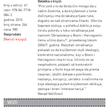
Beleška o knjizi:
broj u ediciji: 61
“Prvi uvid u to da škola čini mnogo zla u
isbn: 978-86-7718-
našim životima, a da književnost u tome
084-3
zločinjenju ima do lakata prljave ruke,
godina: 2010
dogodio se nad stranicama čitanki. Otkriće
broj strana: 266
(zapravo slutnja, u početku) dobilo je svoju
cena: 980
čvrstu potvrdu u toku istraživanja pod
Rasprodato
nazivom ‘Obrazovanje u Bosni i Hercegovini:
[
Naruči knjigu
]
čemu učimo djecu?’, provedenog tokom
2006/7. godine. Rezultati istraživanja
pokazali su da književnost služi ideologiji,
konkretno nacionalizmu, koji u Bosni i
Hercegovini ima tri lica. Učinilo mi se
neophodnim, polazeći od konkretnih
primjera, u formi koja od eseja ide prema
raspravi, izložiti dokaze o površnosti,
neznanju, korupciji, ukratko: o načinima na
koje ideologija putem književnosti oblikuje,
zastupa i brani ‘interese nacija’.”
Nenad Veličković
VESTI